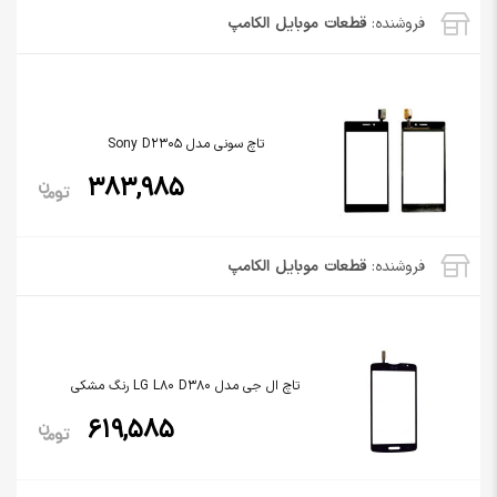
فروشنده:
قطعات موبایل الکامپ
تاچ سونی مدل Sony D2305
383,985
فروشنده:
قطعات موبایل الکامپ
تاچ ال جی مدل LG L80 D380 رنگ مشکی
619,585